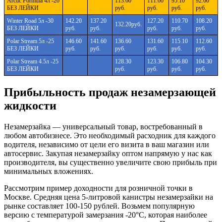
Arctic Formula 4л -20
113.60
111.60
95.10
92.60
БЕЗ ЛЕЙКИ
руб.
руб.
руб.
руб.
Winter Road 5л -30
142.20
137.20
127.20
110.70
108.20
132.20руб.
БЕЗ ЛЕЙКИ
руб.
руб.
руб.
руб.
руб.
Polar Stream 5л -25
146.60
141.60
136.60
131.60
115.10
112.60
БЕЗ ЛЕЙКИ
руб.
руб.
руб.
руб.
руб.
руб.
Polar Stream 4.5л -25
128.30
123.30
106.80
104.30
БЕЗ ЛЕЙКИ
руб.
руб.
руб.
руб.
Прибыльность продаж незамерзающей
жидкости
Незамерзайка — универсальный товар, востребованный в
любом автобизнесе. Это необходимый расходник для каждого
водителя, независимо от цели его визита в ваш магазин или
автосервис. Закупая незамерзайку оптом напрямую у нас как
производителя, вы существенно увеличите свою прибыль при
минимальных вложениях.
Рассмотрим пример доходности для розничной точки в
Москве. Средняя цена 5-литровой канистры незамерзайки на
рынке составляет 100-150 рублей. Возьмем популярную
версию с температурой замерзания -20°C, которая наиболее