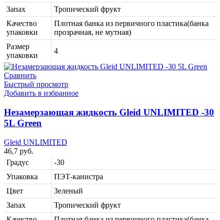
Запах
Тропический фрукт
Качество
Плотная банка из первичного пластика(банка
упаковки
прозрачная, не мутная)
Размер
4
упаковки
Сравнить
Быстрый просмотр
Добавить в избранное
Незамерзающая жидкость Gleid UNLIMITED -30
5L Green
Gleid UNLIMITED
46,7
руб.
Градус
-30
Упаковка
ПЭТ-канистра
Цвет
Зеленый
Запах
Тропический фрукт
Качество
Плотная банка из первичного пластика(банка